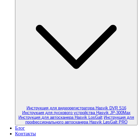
Инструкция для видеорегистратора Hasvik DVR S16
Инструкция для пускового устройства Hasvik JP-300Max
Инструкция для автосканера Hasvik LosGalt
Инструкция для
профессионального автосканера Hasvik LøsGalt PRO
Блог
Контакты