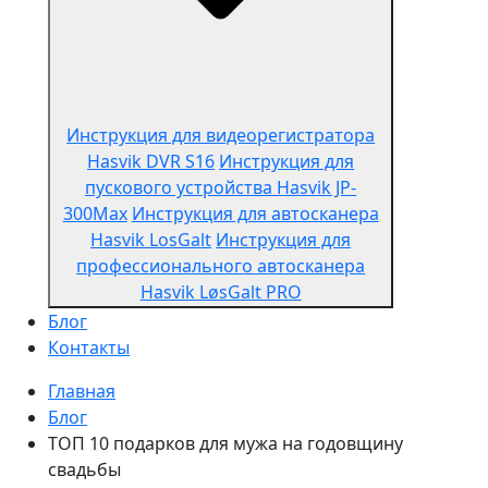
Инструкция для видеорегистратора
Hasvik DVR S16
Инструкция для
пускового устройства Hasvik JP-
300Max
Инструкция для автосканера
Hasvik LosGalt
Инструкция для
профессионального автосканера
Hasvik LøsGalt PRO
Блог
Контакты
Главная
Блог
ТОП 10 подарков для мужа на годовщину
свадьбы