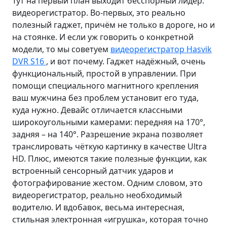
Тут на первый план выходит бесспорный лидер:
видеорегистратор. Во-первых, это реально
полезный гаджет, причём не только в дороге, но и
на стоянке. И если уж говорить о конкретной
модели, то мы советуем
видеорегистратор Hasvik
DVR S16
, и вот почему. Гаджет надёжный, очень
функциональный, простой в управлении. При
помощи специального магнитного крепления
ваш мужчина без проблем установит его туда,
куда нужно. Девайс отличается классными
широкоугольными камерами: передняя на 170°,
задняя – на 140°. Разрешение экрана позволяет
транслировать чёткую картинку в качестве Ultra
HD. Плюс, имеются такие полезные функции, как
встроенный сенсорный датчик ударов и
фотографирование жестом. Одним словом, это
видеорегистратор, реально необходимый
водителю. И вдобавок, весьма интересная,
стильная электронная «игрушка», которая точно