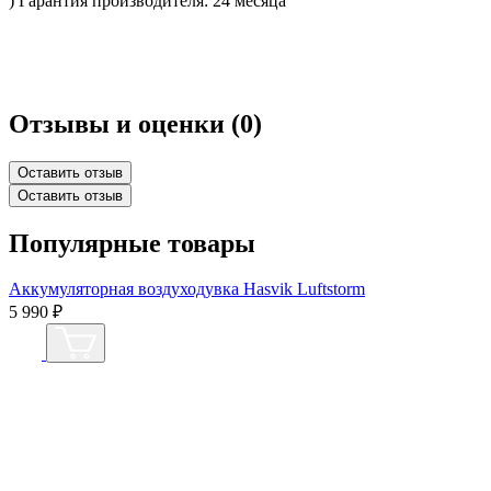
) Гарантия производителя: 24 месяца
Отзывы и оценки
(0)
Оставить отзыв
Оставить отзыв
Популярные товары
Аккумуляторная воздуходувка Hasvik Luftstorm
К
5 990 ₽
Н